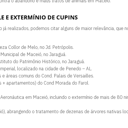
 contra o abandono e maus tratos de animais em Maceió.
E E EXTERMÍNIO DE CUPINS
 já realizados, podemos citar alguns de maior relevância, que 
za Collor de Melo, no Jd. Petrópolis.
 Municipal de Maceió, no Jaraguá.
tuto do Patrimônio Histórico, no Jaraguá.
perial, localizado na cidade de Penedo – AL.
e áreas comuns do Cond. Palais de Versailles.
s + apartamentos) do Cond Morada do Farol.
Aeronáutica em Maceió, incluindo o extermínio de mais de 80 ni
), abrangendo o tratamento de dezenas de árvores nativas lo