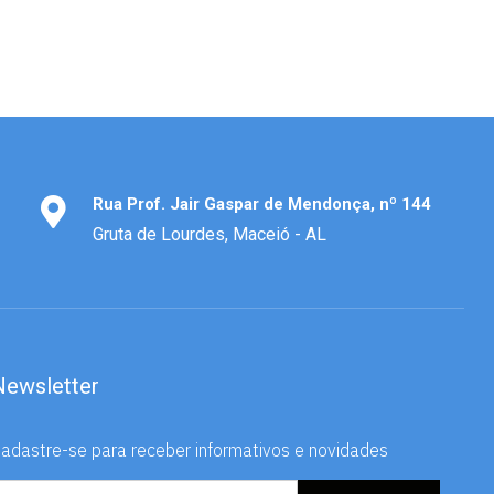
Rua Prof. Jair Gaspar de Mendonça, nº 144
Gruta de Lourdes, Maceió - AL
Newsletter
adastre-se para receber informativos e novidades