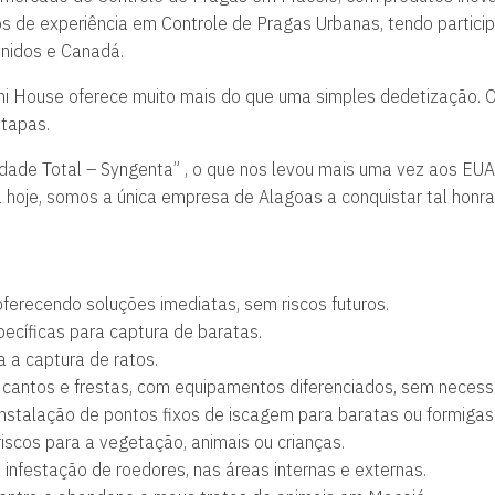
os de experiência em Controle de Pragas Urbanas, tendo partic
Unidos e Canadá.
ani House oferece muito mais do que uma simples dedetização. 
etapas.
de Total – Syngenta” , o que nos levou mais uma vez aos EUA,
 hoje, somos a única empresa de Alagoas a conquistar tal honrar
ferecendo soluções imediatas, sem riscos futuros.
ecíficas para captura de baratas.
 a captura de ratos.
 cantos e frestas, com equipamentos diferenciados, sem necessi
nstalação de pontos fixos de iscagem para baratas ou formigas (
riscos para a vegetação, animais ou crianças.
infestação de roedores, nas áreas internas e externas.