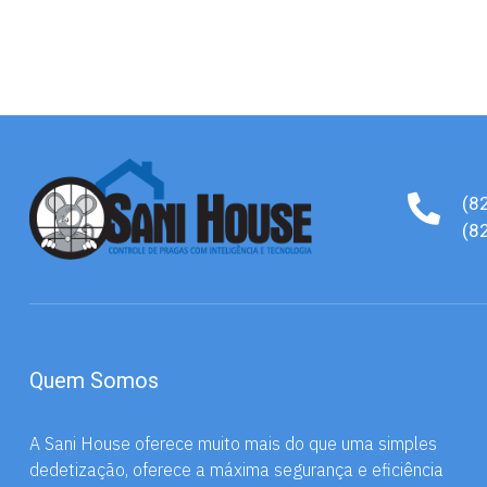
(8
(8
Quem Somos
A Sani House oferece muito mais do que uma simples
dedetização, oferece a máxima segurança e eficiência